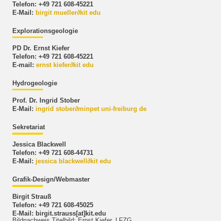
Telefon: +49 721 608-45221
E-Mail:
birgit mueller
∂
kit edu
Explorationsgeologie
PD Dr. Ernst Kiefer
Telefon: +49 721 608-45221
E-mail:
ernst kiefer
∂
kit edu
Hydrogeologie
Prof. Dr. Ingrid Stober
E-Mail:
ingrid stober
∂
minpet uni-freiburg de
Sekretariat
Jessica Blackwell
Telefon: +49 721 608-44731
E-Mail:
jessica blackwell
∂
kit edu
Grafik-Design/Webmaster
Birgit Strauß
Telefon: +49 721 608-45025
E-Mail: birgit.strauss[at]kit.edu
Bildnachweis Titelbild: Ernst Kiefer, LFZG